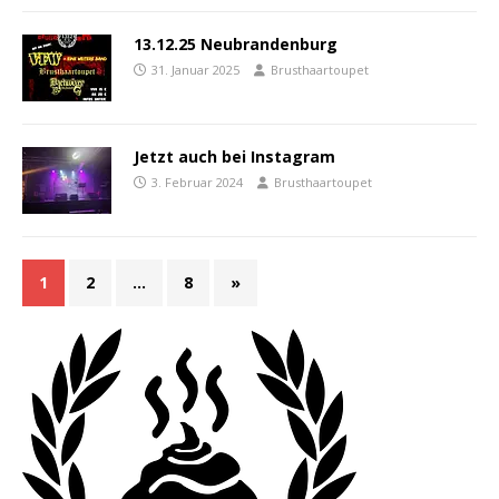
13.12.25 Neubrandenburg
31. Januar 2025
Brusthaartoupet
Jetzt auch bei Instagram
3. Februar 2024
Brusthaartoupet
1
2
…
8
»