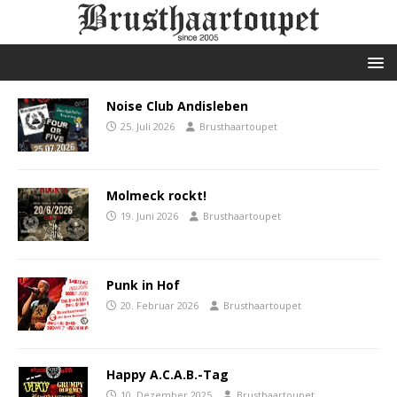
Noise Club Andisleben
25. Juli 2026
Brusthaartoupet
Molmeck rockt!
19. Juni 2026
Brusthaartoupet
Punk in Hof
20. Februar 2026
Brusthaartoupet
Happy A.C.A.B.-Tag
10. Dezember 2025
Brusthaartoupet