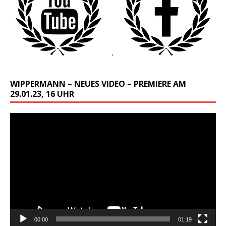
WIPPERMANN – NEUES VIDEO – PREMIERE AM
29.01.23, 16 UHR
Video-
Player
00:00
01:19