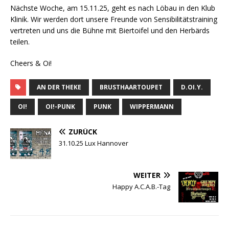
Nächste Woche, am 15.11.25, geht es nach Löbau in den Klub
Klinik. Wir werden dort unsere Freunde von Sensibilitätstraining
vertreten und uns die Bühne mit Biertoifel und den Herbärds
teilen.
Cheers & Oi!
AN DER THEKE
BRUSTHAARTOUPET
D.OI.Y.
OI!
OI!-PUNK
PUNK
WIPPERMANN
ZURÜCK
31.10.25 Lux Hannover
WEITER
Happy A.C.A.B.-Tag