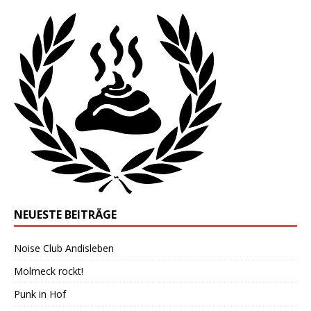
NEUESTE BEITRÄGE
Noise Club Andisleben
Molmeck rockt!
Punk in Hof