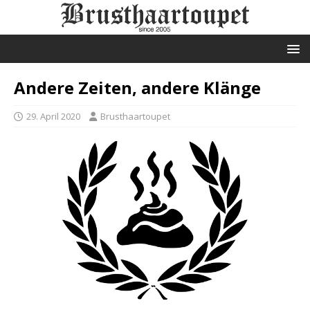
Andere Zeiten, andere Klänge
29. April 2020
Brusthaartoupet