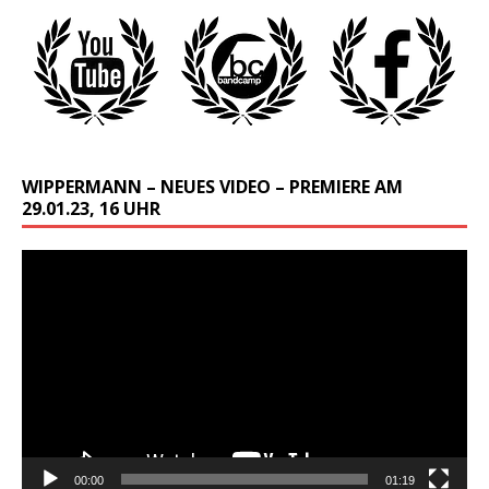
WIPPERMANN – NEUES VIDEO – PREMIERE AM
29.01.23, 16 UHR
Video-
Player
00:00
01:19