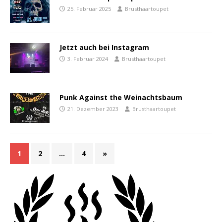
25. Februar 2025
Brusthaartoupet
Jetzt auch bei Instagram
3. Februar 2024
Brusthaartoupet
Punk Against the Weinachtsbaum
21. Dezember 2023
Brusthaartoupet
1
2
…
4
»