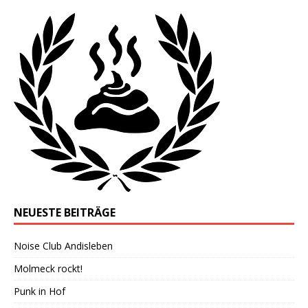
NEUESTE BEITRÄGE
Noise Club Andisleben
Molmeck rockt!
Punk in Hof