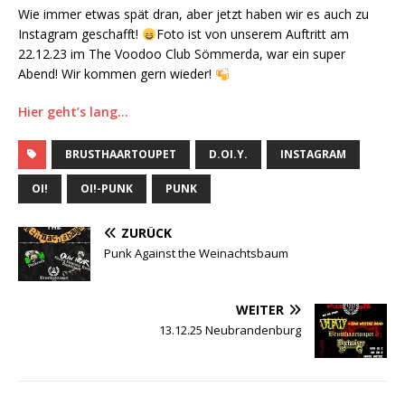
Wie immer etwas spät dran, aber jetzt haben wir es auch zu
Instagram geschafft!
Foto ist von unserem Auftritt am
22.12.23 im The Voodoo Club Sömmerda, war ein super
Abend! Wir kommen gern wieder!
Hier geht’s lang…
BRUSTHAARTOUPET
D.OI.Y.
INSTAGRAM
OI!
OI!-PUNK
PUNK
ZURÜCK
Punk Against the Weinachtsbaum
WEITER
13.12.25 Neubrandenburg