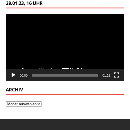
29.01.23, 16 UHR
Video-
Player
00:00
01:19
ARCHIV