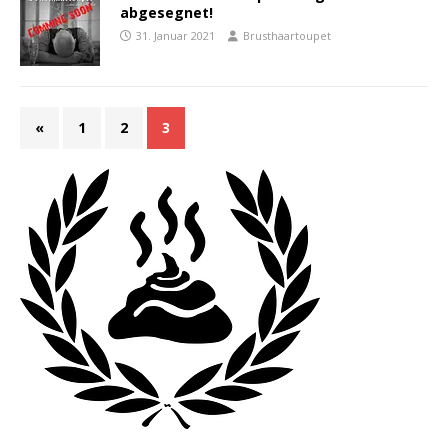
abgesegnet!
31. Januar 2021
Brusthaartoupet
«
1
2
3