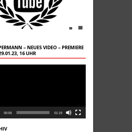
PERMANN – NEUES VIDEO – PREMIERE
9.01.23, 16 UHR
-
r
00:00
01:19
HIV