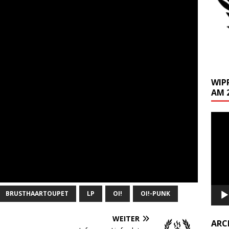
WIP
AM 2
Video
Playe
BRUSTHAARTOUPET
LP
OI!
OI!-PUNK
WEITER
ARC