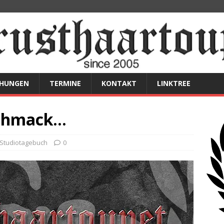
CHUNGEN
TERMINE
KONTAKT
LINKTREE
schmack…
Studiotagebuch
0