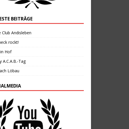
ESTE BEITRÄGE
 Club Andisleben
eck rockt!
in Hof
 A.C.A.B.-Tag
nach Löbau
IALMEDIA